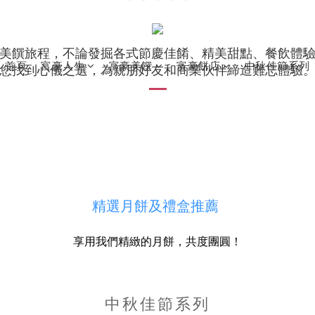
美饌旅程，不論發掘各式節慶佳餚、精美甜點、餐飲體
首頁
富豪人生
富豪美饌
富豪餅店
中秋佳節系列
您找到心儀之選，為親朋好友和商業伙伴締造難忘體驗
精選月餅及禮盒推薦
享用我們精緻的月餅，共度團圓！
中秋佳節系列