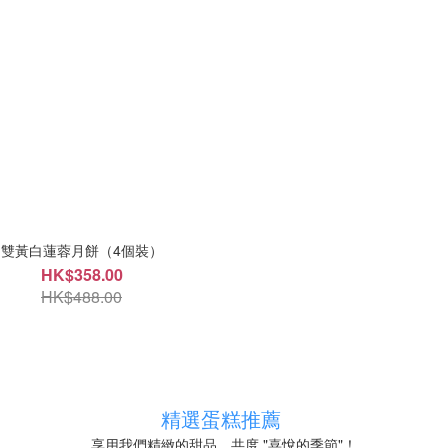
雙黃白蓮蓉月餅（4個裝）
HK$358.00
HK$488.00
精選蛋糕推薦
享用我們精緻的甜品，共度 "喜悅的季節"！