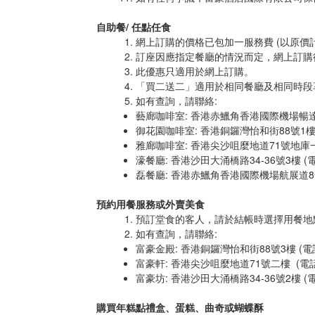
自助餐/ 任點任食
網上訂購的價格已包加一服務費 (以原價
訂座因應指定餐廳的情況而定，網上訂購
此優惠只適用於網上訂購。
「買二送二」適用於相同餐廳及相同時段
如有查詢，請聯絡:
藝廊咖啡室: 香港赤鱲角香港國際機場暢達路9號G
御花園咖啡室: 香港銅鑼灣怡和街88號1樓 (電話
雅廊咖啡室: 香港尖沙咀麼地道71號地庫一樓 (
濠餐廳: 香港沙田大涌橋路34-36號3樓 (電話:
磊餐廳: 香港赤鱲角香港國際機場航展道8號酒店
預約用餐服務或外賣美食
預訂堂食的客人，請於結帳時選擇用餐地
如有查詢，請聯絡:
富豪金殿: 香港銅鑼灣怡和街88號3樓 (電話: 
富豪軒: 香港尖沙咀麼地道71號二樓 (電話: 2
富豪坊: 香港沙田大涌橋路34-36號2樓 (電話:
購買年糕點禮盒、蛋糕、曲奇或蝴蝶酥