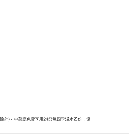
除外
)
-
中菜廳免費享用
24
節氣四季湯水乙份，優