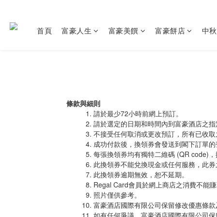
首頁
富豪人生
富豪美饌
富豪餅店
中秋
條款與細則
請於最少72小時前網上預訂。
請於選定的日期和時間內到富豪酒店之指定地
不接受任何取消或更改預訂，所有已收取
成功付款後，換領券會發送到閣下訂單的
每張換領券均有獨特二維碼 (QR co
此換領券不能兌換現金或任何服務，此券
此換領券逾期無效，恕不延期。
Regal Card會員於網上商店之消費不能
照片僅供參考。
富豪酒店國際有限公司保留修改優惠條款
如有任何爭議，富豪酒店國際有限公司保