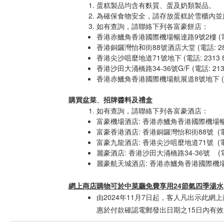
蛋糕製品均含有麩質、蛋及奶類製品。
為確保食物安全，請存放蛋糕於雪櫃內並
如有查詢，請聯絡下列各富豪餅店：
香港赤鱲角香港國際機場暢達路9號2樓 (電話: 
香港銅鑼灣怡和街88號酒店大堂 (電話: 2837
香港尖沙咀麼地道71號地下 (電話: 2313 8
香港沙田大涌橋路34-36號G/F (電話: 2132
香港赤鱲角香港國際機場航展道8號地下 (電話:
購買盆菜
招牌醬料及禮盒
、
如有查詢，請聯絡下列各富豪酒店：
富豪機場酒店: 香港赤鱲角香港國際機場暢達路9
富豪香港酒店: 香港銅鑼灣怡和街88號 (電話: 
富豪九龍酒店: 香港尖沙咀麼地道71號 (電話: 
麗豪酒店: 香港沙田大涌橋路34-36號 (電話:
麗豪航天城酒店: 香港赤鱲角香港國際機場航展道
網上商店購物可於中菜廳免費享用24節氣四季湯水
由2024年11月7日起，客人凡出示此
惠於付款確認電郵發出日期之
15
日內有效