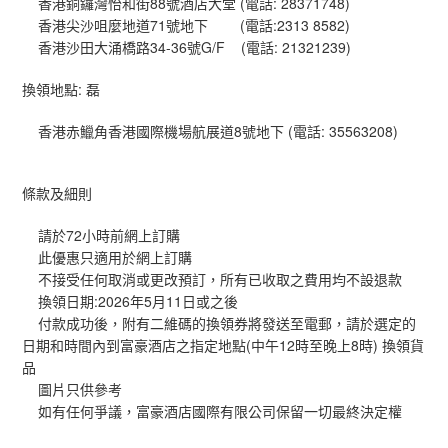
88
(
: 28371748)
香港銅鑼灣怡和街
號酒店大堂
電話
71
(
:2313 8582)
香港尖沙咀麼地道
號地下
電話
34-36
G/F (
: 21321239)
香港沙田大涌橋路
號
電話
:
換領地點
磊
8
(
: 35563208)
香港赤鱲角香港國際機場航展道
號地下
電話
條款及細則
72
請於
小時前網上訂購
此優惠只適用於網上訂購
不接受任何取消或更改預訂，所有已收取之費用均不設退款
:2026
5
11
換領日期
年
月
日或之後
付款成功後，附有二維碼的換領券將發送至電郵，請於選定的
(
12
8
)
日期和時間內到富豪酒店之指定地點
中午
時至晚上
時
換領貨
品
圖片只供參考
如有任何爭議，富豪酒店國際有限公司保留一切最終決定權