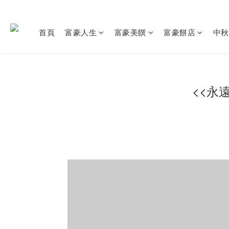
首頁
富豪人生
富豪美饌
富豪餅店
中秋
<<永