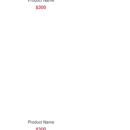
Product Name
$300
Product Name
$300