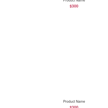
Product Name
$300
Product Name
$300