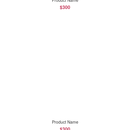
Product Name
$300
Product Name
$300