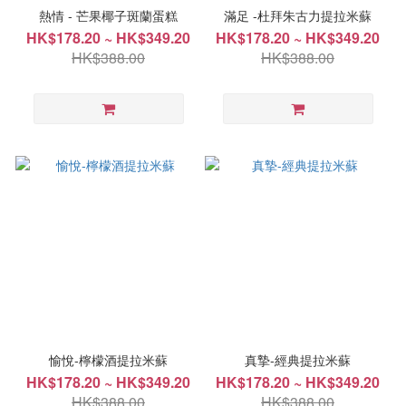
熱情 - 芒果椰子斑蘭蛋糕
滿足 -杜拜朱古力提拉米蘇
HK$178.20 ~ HK$349.20
HK$178.20 ~ HK$349.20
HK$388.00
HK$388.00
愉悅-檸檬酒提拉米蘇
真摯-經典提拉米蘇
HK$178.20 ~ HK$349.20
HK$178.20 ~ HK$349.20
HK$388.00
HK$388.00