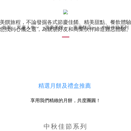
美饌旅程，不論發掘各式節慶佳餚、精美甜點、餐飲體
首頁
富豪人生
富豪美饌
富豪餅店
中秋佳節系列
您找到心儀之選，為親朋好友和商業伙伴締造難忘體驗
精選月餅及禮盒推薦
享用我們精緻的月餅，共度團圓！
中秋佳節系列