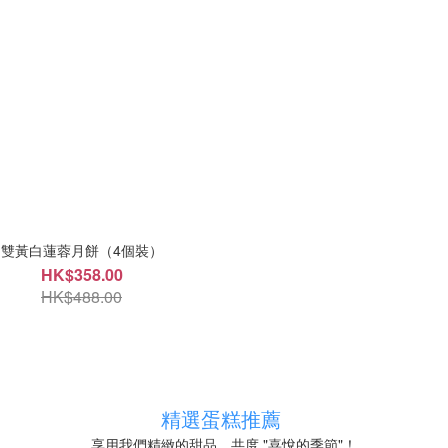
雙黃白蓮蓉月餅（4個裝）
HK$358.00
HK$488.00
精選蛋糕推薦
享用我們精緻的甜品，共度 "喜悅的季節"！